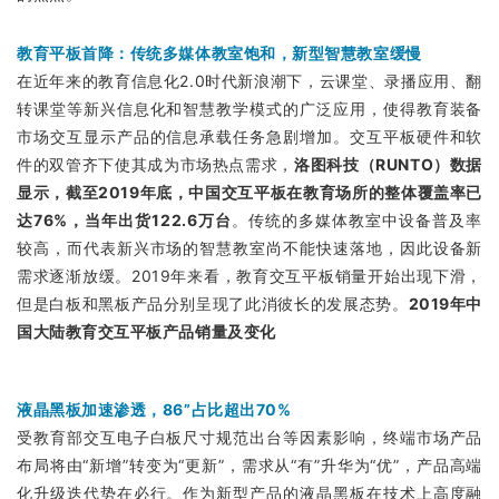
教育平板首降：传统多媒体教室饱和，新型智慧教室缓慢
在近年来的教育信息化2.0时代新浪潮下，云课堂、录播应用、翻
转课堂等新兴信息化和智慧教学模式的广泛应用，使得教育装备
市场交互显示产品的信息承载任务急剧增加。交互平板硬件和软
件的双管齐下使其成为市场热点需求，
洛图科技（RUNTO）数据
显示，截至2019年底，中国交互平板在教育场所的整体覆盖率已
达76%，当年出货122.6万台
。
传统的多媒体教室中设备普及率
较高，而代表新兴市场的智慧教室尚不能快速落地，因此设备新
需求逐渐放缓。2019年来看，教育交互平板销量开始出现下滑，
但是白板和黑板产品分别呈现了此消彼长的发展态势。
2019年中
国大陆教育交互平板产品销量及变
化
液晶黑板加速渗透，86”占比超出70%
受教育部交互电子白板尺寸规范出台等因素影响，终端市场产品
布局将由“新增”转变为“更新”，需求从“有”升华为“优”，产品高端
化升级迭代势在必行。作为新型产品的液晶黑板在技术上高度融