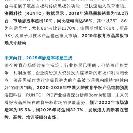
合与拓展了液晶白板与传统黑板的功能，已快速融入教育市场。
洛图科技（RUNTO）数据显示，2019年液晶黑板销量为13.2万
台，市场渗透率超出10%，同比涨幅高达86%
。其中以75”，86”
为主需尺寸，尤其86”占比超出70%，较同期增长17.6%，新品
98寸及量子点技术产品也已推入市场。
2019年教育液晶黑板市
场尺寸结构
未来向好，2025年渗透率将超三成
整个教育市场经过多年沉淀，行业格局已明朗，但随着价格竞
争，利润压缩，企业纷纷加大资源投入谋求新的市场和利润增长
点，液晶黑板作为行业极具潜力的产品被市调机构维持“继续向
好”的评级判断。
2020-2025年中国大陆教育平板产品结构预测
洛图科技（RUNTO）PID产业链资深分析师Bonnie预测，未来仍
看好液晶黑板在教育平板市场的发展态势。
预计2020年市场渗
透率为15.5%，到2025年将达到32.7%，发展潜力判断将在普
教、高教、培训等细分市场
。